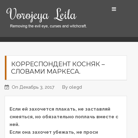
S
k
i
p
t
Home
Корреспондент Косняк – словами Маркеса.
o
c
o
КОРРЕСПОНДЕНТ КОСНЯК –
n
СЛОВАМИ МАРКЕСА.
t
e
On
Декабрь 3, 2017
By
olegd
n
t
Если ей захочется плакать, не заставляй
смеяться, но обязательно поплачь вместе с
ней.
Если
она захочет убежать, не проси