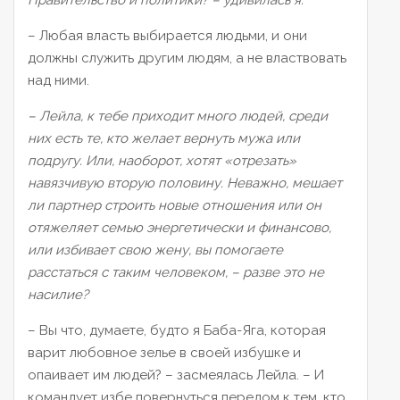
Правительство и политики?
– удивилась я.
– Любая власть выбирается людьми, и они
должны служить другим людям, а не властвовать
над ними.
– Лейла, к тебе приходит много людей, среди
них есть те, кто желает вернуть мужа или
подругу. Или, наоборот, хотят
«отрезать
»
навязчивую вторую половину. Неважно, мешает
ли партнер строить новые отношения или он
отяжеляет семью энергетически и финансово,
или избивает свою жену,
вы помогаете
расстаться с таким человеком,
– разве это не
насилие?
– Вы что, думаете, будто я Баба-Яга, которая
варит любовное зелье в своей избушке и
опаивает им людей? – засмеялась Лейла. – И
командует избе повернуться передом к тем, кто