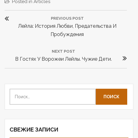
Posted in
Articles
Н
PREVIOUS POST
а
P
Лейла: История Любви, Предательства И
в
R
Пробуждения
и
E
г
V
NEXT POST
а
N
В Гостях У Ворожеи Лейлы. Чужие Дети.
I
ц
E
O
и
X
U
T
я
S
P
Н
P
п
а
O
O
о
й
S
S
з
т
T
T
а
и
:
:
п
СВЕЖИЕ ЗАПИСИ
:
и