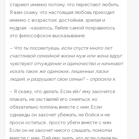
стареют именно потому, что перестают любить.
Я вам скажу, что настоящая любовь приходит
именно с возрастом: достойная, зрелая и
мудрая. –казалось, Лейле самой понравилось
это философское высказывание.
– Что ты посоветуешь, если спустя много лет
счастливой семейной жизни муж или жена вдруг
чувствуют отчуждение и одиночество и начинают
искать таких
же одиноких, лишенных ласки
людей, и разрушают свои семьи?
– спросила я.
– Я скажу, что делать. Если ей/ ему захочется
плакать, не заставляй его смеяться, но
обязательно поплачь вместе с ним. Если
однажды он захочет убежать, не бойся и не
проси остаться… просто убеги вместе с ним.
Если он не захочет никого слышать, помолчи
вместе с ним. Дай ему знать, что если однажды