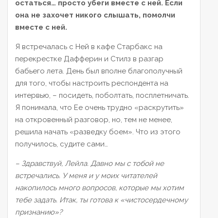
остаться…
просто убеги вместе с н
ей. Если
он
а не захочет никого слышать, помолчи
вместе с н
ей.
Я встречалась с Ней в кафе Старбакс на
перекрестке Дафферин и Стилз в разгар
бабьего лета. День был вполне благополучный
для того, чтобы настроить респондента на
интервью, – посидеть, поболтать, посплетничать.
Я понимала, что Ее очень трудно «раскрутить»
на откровенный разговор, но, тем не менее,
решила начать «разведку боем». Что из этого
получилось, судите сами…
– Здравствуй, Лейла
.
Давно мы с тобой не
встречались. У меня и у моих читателей
накопилось много вопросов, которые мы хотим
тебе задать. Итак, ты готова к
«чистосердечному
признанию
»?