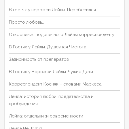
с
В гостях у ворожеи Лейлы: Перебесился.
я
м
Просто любовь…
Откровения подопечного Лейлы корреспонденту…
В Гостях у Лейлы. Душевная Чистота.
Зависимость от препаратов
В Гостях у Ворожеи Лейлы. Чужие Дети.
Корреспондент Косняк – словами Маркеса.
Лейла: история любви, предательства и
пробуждения
Лейла: отшельники современности
Лейла Не Шутит.