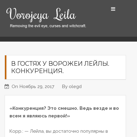
S
k
i
p
t
Home
В гостях у Ворожеи Лейлы. Конкуренция.
o
c
o
В ГОСТЯХ У ВОРОЖЕИ ЛЕЙЛЫ.
n
КОНКУРЕНЦИЯ.
t
e
On
Ноябрь 29, 2017
By
olegd
n
t
«Конкуренция? Это смешно. Ведь везде и во
всем я являюсь первой!»
Корр.:
— Лейла, вы достаточно популярны в